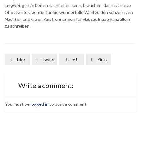
langweiligen Arbeiten nachhelfen kann, brauchen, dann ist diese
Ghostwriteragentur fur Sie wundertolle Wahl zu den schwierigen
Nachten und vielen Anstrengungen fur Hausaufgabe ganz allein
zu schreiben.
Like
Tweet
+1
Pin it




Write a comment:
You must be
logged in
to post a comment.