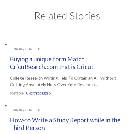
Related Stories
Comments
0
7th July 2016

Buying a unique form Match
CricutSearch.com that is Cricut
College Research Writing Help To Obtain an A+ Without
Getting Absolutely Nuts Over Your Research…
POSTED IN:
UNCATEGORIZED
Comments
0
6th July 2016

How-to Write a Study Report while in the
Third Person