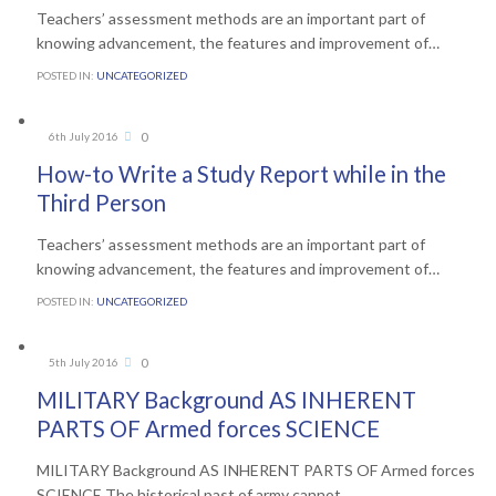
Teachers’ assessment methods are an important part of
knowing advancement, the features and improvement of…
POSTED IN:
UNCATEGORIZED
Comments
0
6th July 2016

How-to Write a Study Report while in the
Third Person
Teachers’ assessment methods are an important part of
knowing advancement, the features and improvement of…
POSTED IN:
UNCATEGORIZED
Comments
0
5th July 2016

MILITARY Background AS INHERENT
PARTS OF Armed forces SCIENCE
MILITARY Background AS INHERENT PARTS OF Armed forces
SCIENCE The historical past of army cannot…