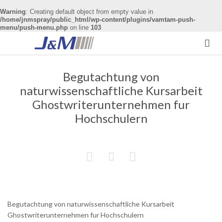
Warning
: Creating default object from empty value in
/home/jnmspray/public_html/wp-content/plugins/vamtam-push-
menu/push-menu.php
on line
103

Begutachtung von
naturwissenschaftliche Kursarbeit
Ghostwriterunternehmen fur
Hochschulern



Begutachtung von naturwissenschaftliche Kursarbeit
Ghostwriterunternehmen fur Hochschulern