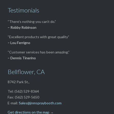
Testimonials
“There’s nothing you can’t do.”
– Robby Robinson
“Excellent products with great quality”
– Lou Ferrigno
“Customer services has been amazing.”
– Dennis Tinerino
Bellflower, CA
8742 Park St.,
Tel: (562) 529-8364
Fax: (562) 529-5650
E-mail:
Sales@jnmspraybooth.com
Get directions on the map
→