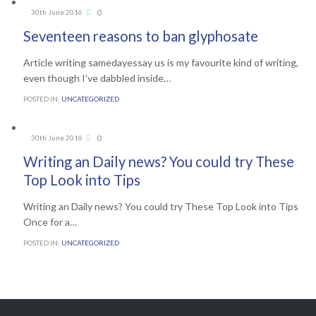
Comments
0
30th June 2016

Seventeen reasons to ban glyphosate
Article writing samedayessay us is my favourite kind of writing,
even though I’ve dabbled inside…
POSTED IN:
UNCATEGORIZED
Comments
0
30th June 2016

Writing an Daily news? You could try These
Top Look into Tips
Writing an Daily news? You could try These Top Look into Tips
Once for a…
POSTED IN:
UNCATEGORIZED
